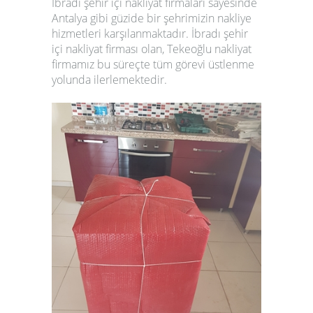
İbradı
şehir içi nakliyat firmaları
sayesinde
Antalya gibi güzide bir şehrimizin nakliye
hizmetleri karşılanmaktadır.
İbradı
şehir
içi nakliyat firması
olan,
Tekeoğlu nakliyat
firmamız
bu süreçte tüm görevi üstlenme
yolunda ilerlemektedir.