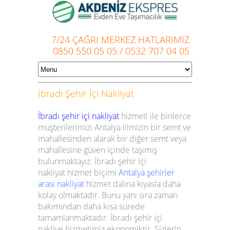
7/24 ÇAĞRI MERKEZ HATLARIMIZ
0850 550 05 05
/
0532 707 04 05
İbradı
Şehir İçi Nakliyat
İbradı şehir içi nakliyat
hizmeti ile binlerce
müşterilerimizi Antalya ilimizin bir semt ve
mahallesinden alarak bir diğer semt veya
mahallesine güven içinde taşımış
bulunmaktayız.
İbradı
şehir içi
nakliyat
hizmet biçimi
Antalya şehirler
arası nakliyat
hizmet dalına kıyasla daha
kolay olmaktadır. Bunu yanı sıra zaman
bakımından daha kısa sürede
tamamlanmaktadır.
İbradı
şehir içi
nakliye
hizmetimiz ekonomiktir. Sizlerin