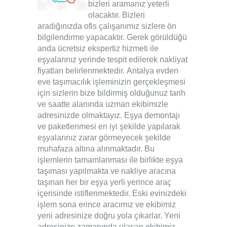
bizleri aramanız yeterli
olacaktır. Bizleri
aradığınızda ofis çalışanımız sizlere ön
bilgilendirme yapacaktır. Gerek görüldüğü
anda ücretsiz ekspertiz hizmeti ile
eşyalarınız yerinde tespit edilerek nakliyat
fiyatları belirlenmektedir.
Antalya evden
eve taşımacılık
işleminizin gerçekleşmesi
için sizlerin bize bildirmiş olduğunuz tarih
ve saatte alanında uzman ekibimizle
adresinizde olmaktayız. Eşya demontajı
ve paketlenmesi en iyi şekilde yapılarak
eşyalarınız zarar görmeyecek şekilde
muhafaza altına alınmaktadır. Bu
işlemlerin tamamlanması ile birlikte eşya
taşıması yapılmakta ve nakliye aracına
taşınan her bir eşya yerli yerince araç
içerisinde istiflenmektedir. Eski evinizdeki
işlem sona erince aracımız ve ekibimiz
yeni adresinize doğru yola çıkarlar. Yeni
adresinize zamanında ulaşan ekibimiz