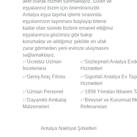
aktif olarak hizmet sunmaktayız. Sizler ve
eşyalarınız bizim için önemlisinizdir.
Antalya eşya taşıma
işlemi sırasında
eşyalarınızın taşınması başlayıp bitene
kadar olan sürede bizlere emanet ettiğiniz
eşyalarınıza gözümüz gibi bakıp
korumakta ve aldığımız şekilde en ufak
zarar görmeden yeni evinize ulaşmasını
sağlamaktayız.
✅Ücretsiz Uzman
✅Sözleşmeli Antalya Evd
İncelemesi
Hizmetleri
✅Geniş Araç Filosu
✅Sigortalı Antalya Ev Taş
Hizmetleri
✅Uzman Personel
✅1959 Yılından İtibaren 
✅Dayanıklı Ambalaj
✅Bireysel ve Kurumsal Mü
Malzemeleri
Referansları
Antalya Nakliyat Şirketleri