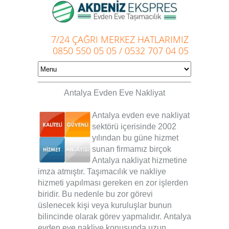
7/24 ÇAĞRI MERKEZ HATLARIMIZ
0850 550 05 05
/
0532 707 04 05
Antalya Evden Eve Nakliyat
Antalya evden eve nakliyat
sektörü içerisinde 2002
yılından bu güne hizmet
sunan firmamız birçok
Antalya nakliyat
hizmetine
imza atmıştır. Taşımacılık ve nakliye
hizmeti yapılması gereken en zor işlerden
biridir. Bu nedenle bu zor görevi
üslenecek kişi veya kuruluşlar bunun
bilincinde olarak görev yapmalıdır.
Antalya
evden eve nakliye
konusunda uzun