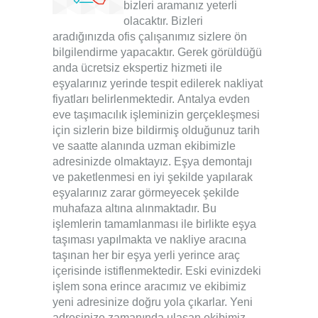
bizleri aramanız yeterli
olacaktır. Bizleri
aradığınızda ofis çalışanımız sizlere ön
bilgilendirme yapacaktır. Gerek görüldüğü
anda ücretsiz ekspertiz hizmeti ile
eşyalarınız yerinde tespit edilerek nakliyat
fiyatları belirlenmektedir.
Antalya evden
eve taşımacılık
işleminizin gerçekleşmesi
için sizlerin bize bildirmiş olduğunuz tarih
ve saatte alanında uzman ekibimizle
adresinizde olmaktayız. Eşya demontajı
ve paketlenmesi en iyi şekilde yapılarak
eşyalarınız zarar görmeyecek şekilde
muhafaza altına alınmaktadır. Bu
işlemlerin tamamlanması ile birlikte eşya
taşıması yapılmakta ve nakliye aracına
taşınan her bir eşya yerli yerince araç
içerisinde istiflenmektedir. Eski evinizdeki
işlem sona erince aracımız ve ekibimiz
yeni adresinize doğru yola çıkarlar. Yeni
adresinize zamanında ulaşan ekibimiz