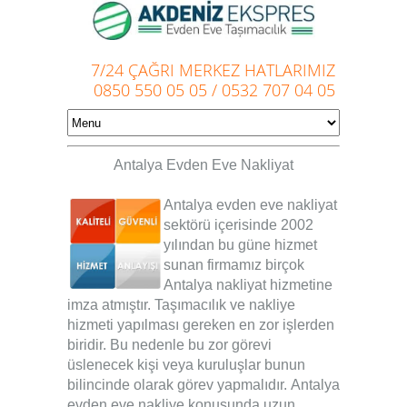
7/24 ÇAĞRI MERKEZ HATLARIMIZ
0850 550 05 05
/
0532 707 04 05
Antalya Evden Eve Nakliyat
Antalya evden eve nakliyat
sektörü içerisinde 2002
yılından bu güne hizmet
sunan firmamız birçok
Antalya nakliyat
hizmetine
imza atmıştır. Taşımacılık ve nakliye
hizmeti yapılması gereken en zor işlerden
biridir. Bu nedenle bu zor görevi
üslenecek kişi veya kuruluşlar bunun
bilincinde olarak görev yapmalıdır.
Antalya
evden eve nakliye
konusunda uzun