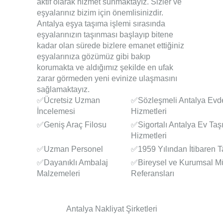
aktif olarak hizmet sunmaktayız. Sizler ve
eşyalarınız bizim için önemlisinizdir.
Antalya eşya taşıma
işlemi sırasında
eşyalarınızın taşınması başlayıp bitene
kadar olan sürede bizlere emanet ettiğiniz
eşyalarınıza gözümüz gibi bakıp
korumakta ve aldığımız şekilde en ufak
zarar görmeden yeni evinize ulaşmasını
sağlamaktayız.
✅Ücretsiz Uzman
✅Sözleşmeli Antalya Evd
İncelemesi
Hizmetleri
✅Geniş Araç Filosu
✅Sigortalı Antalya Ev Taş
Hizmetleri
✅Uzman Personel
✅1959 Yılından İtibaren 
✅Dayanıklı Ambalaj
✅Bireysel ve Kurumsal Mü
Malzemeleri
Referansları
Antalya Nakliyat Şirketleri