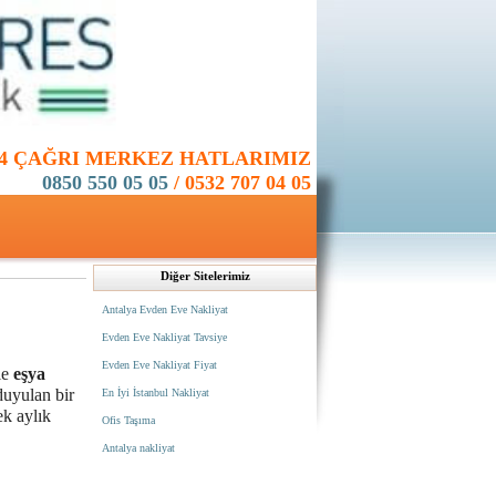
24 ÇAĞRI MERKEZ HATLARIMIZ
0850 550 05 05
/
0532 707 04 05
Diğer Sitelerimiz
Antalya Evden Eve Nakliyat
Evden Eve Nakliyat Tavsiye
Evden Eve Nakliyat Fiyat
le
eşya
duyulan bir
En İyi İstanbul Nakliyat
ek aylık
Ofis Taşıma
Antalya nakliyat