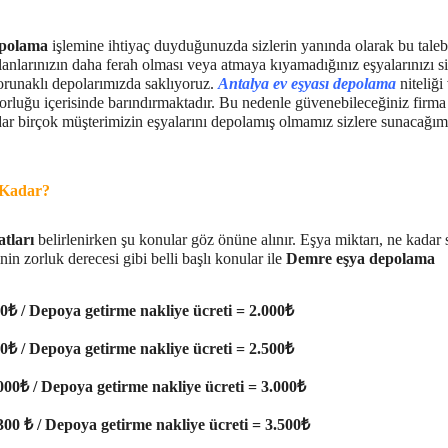
epolama
işlemine ihtiyaç duyduğunuzda sizlerin yanında olarak bu taleb
lanlarınızın daha ferah olması veya atmaya kıyamadığınız eşyalarınızı si
korunaklı depolarımızda saklıyoruz.
Antalya ev eşyası depolama
niteliği 
rluğu içerisinde barındırmaktadır. Bu nedenle güvenebileceğiniz firma 
ar birçok müşterimizin eşyalarını depolamış olmamız sizlere sunacağımı
 Kadar?
atları
belirlenirken şu konular göz önüne alınır. Eşya miktarı, ne kadar 
in zorluk derecesi gibi belli başlı konular ile
Demre
eşya depolama
00₺ / Depoya getirme nakliye ücreti = 2.000₺
50₺ / Depoya getirme nakliye ücreti = 2.500₺
.000₺ / Depoya getirme nakliye ücreti = 3.000₺
.300 ₺ / Depoya getirme nakliye ücreti = 3.500₺