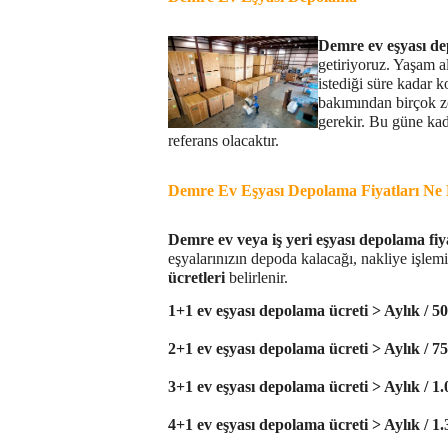
Demre
ev eşyası d
getiriyoruz. Yaşam a
istediği süre kadar 
bakımından birçok zo
gerekir. Bu güne kad
referans olacaktır.
Demre
Ev Eşyası Depolama Fiyatları Ne
Demre
ev veya iş yeri eşyası depolama fiy
eşyalarınızın depoda kalacağı, nakliye işlemin
ücretleri
belirlenir.
1
+1 ev eşyası depolama ücreti > Aylık / 5
2+1 ev eşyası depolama ücreti > Aylık / 7
3+1 ev eşyası depolama ücreti > Aylık / 1
4+1 ev eşyası depolama ücreti > Aylık / 1