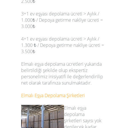
2.500₺
3+1 ev eşyası depolama ücreti > Aylık /
1.000₺ / Depoya getirme nakliye ücreti =
3.000₺
4+1 ev eşyası depolama ücreti > Aylık /
1.300 ₺ / Depoya getirme nakliye ücreti =
3.500₺
Elmalı
eşya depolama ücretleri
yukarıda
belirtildiği şekilde olup ekspertiz
personelimiz inisiyatifi ile değerlendirilip
net olarak tarafınıza sunulmaktadır.
Elmalı
Eşya Depolama Şirketleri
Elmalı
eşya
depolama
şirketleri
sayısı yok
denilecek kadar