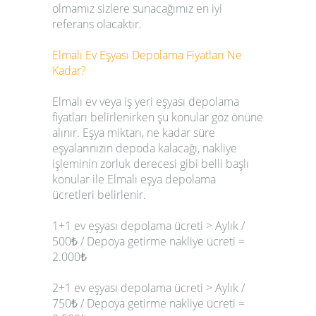
olmamız sizlere sunacağımız en iyi
referans olacaktır.
Elmalı
Ev Eşyası Depolama Fiyatları Ne
Kadar?
Elmalı
ev veya iş yeri eşyası depolama
fiyatları
belirlenirken şu konular göz önüne
alınır. Eşya miktarı, ne kadar süre
eşyalarınızın depoda kalacağı, nakliye
işleminin zorluk derecesi gibi belli başlı
konular ile
Elmalı
eşya depolama
ücretleri
belirlenir.
1+1 ev eşyası depolama ücreti > Aylık /
500₺ / Depoya getirme nakliye ücreti =
2.000₺
2+1 ev eşyası depolama ücreti > Aylık /
750₺ / Depoya getirme nakliye ücreti =