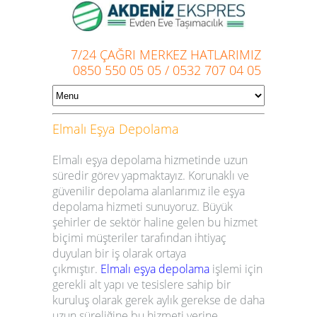
7/24 ÇAĞRI MERKEZ HATLARIMIZ
0850 550 05 05
/
0532 707 04 05
Elmalı
Eşya Depolama
Elmalı eşya depolama
hizmetinde uzun
süredir görev yapmaktayız. Korunaklı ve
güvenilir depolama alanlarımız ile
eşya
depolama hizmeti
sunuyoruz. Büyük
şehirler de sektör haline gelen bu hizmet
biçimi müşteriler tarafından ihtiyaç
duyulan bir iş olarak ortaya
çıkmıştır.
Elmalı
eşya depolama
işlemi için
gerekli alt yapı ve tesislere sahip bir
kuruluş olarak gerek aylık gerekse de daha
uzun süreliğine bu hizmeti yerine