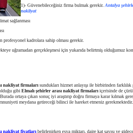
1)- Güvenebileceğiniz firma bulmak gerekir.
Antalya şehirl
nakliyat
limat sağlanması
ası
n profesyonel kadrolara sahip olması gerekir.
ekteye uğramadan gerçekleşmesi için yukarıda belirtmiş olduğumuz kon
ı nakliyat firmaları
sundukları hizmet anlayışı ile birbirinden farklılık g
olduğu gibi
Elmalı
şehirler arası nakliyat firmaları
içerisinde de çürü
 Burada ortaya çıkan sonuç iyi araştırıp doğru firmaya karar kılmak ger
nuniyeti meydana getireceği bilinci ile hareket etmeniz gerekmektedir.
ı nakliyat fiyatları
belirlenirken eşya miktarı, daire kat sayısı ve gide