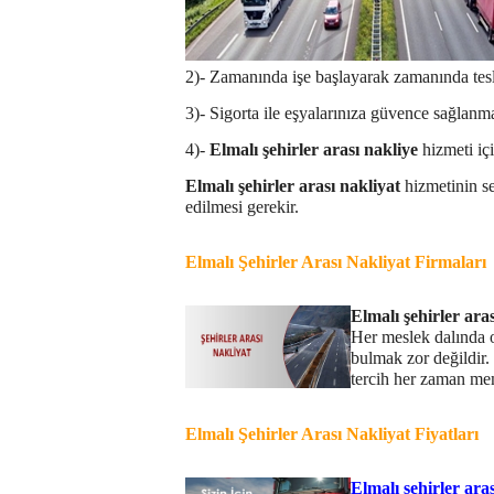
2)- Zamanında işe başlayarak zamanında tes
3)- Sigorta ile eşyalarınıza güvence sağlanm
4)-
Elmalı
şehirler arası nakliye
hizmeti içi
Elmalı
şehirler arası nakliyat
hizmetinin s
edilmesi gerekir.
Elmalı
Şehirler Arası Nakliyat Firmaları
Elmalı
şehirler aras
Her meslek dalında 
bulmak zor değildir.
tercih her zaman mem
Elmalı
Şehirler Arası Nakliyat Fiyatları
Elmalı
şehirler aras