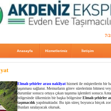
7/
Anasayfa
Hizmetlerimiz
İletişim
iyat
Elmalı şehirler arası nakliyat
hizmeti ile müşterilerin bir 
taşınması sağlanır. Memurların görev sürelerinin bitmesi ve
durumlar sonucu ortaya çıkan taşınma işlemleri sonucu Ant
bölgesinde ülkemizin bir başka bölgesine
Elmalı
şehirler a
taşımacılık
yapılmaktadır. Bu işin süreç boyunca birçok zor
Bunları sıralayacak olursak.