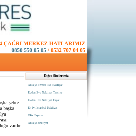
24 ÇAĞRI MERKEZ HATLARIMIZ
0850 550 05 05
/
0532 707 04 05
Diğer Sitelerimiz
Antalya Evden Eve Nakliyat
Evden Eve Nakliyat Tavsiye
Evden Eve Nakliyat Fiyat
başka şehre
ya başka
En İyi İstanbul Nakliyat
alya
Ofis Taşıma
rası
Antalya nakliyat
luğu vardır.