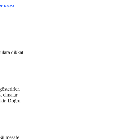
er arası
ulara dikkat
österirler.
k elmalar
ekir. Doğru
ceği mesafe