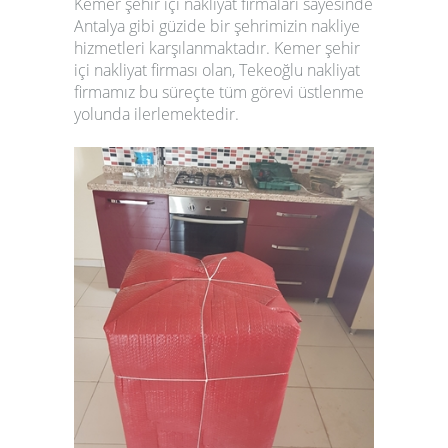
Kemer
şehir içi nakliyat firmaları
sayesinde
Antalya gibi güzide bir şehrimizin nakliye
hizmetleri karşılanmaktadır.
Kemer
şehir
içi nakliyat firması
olan,
Tekeoğlu nakliyat
firmamız
bu süreçte tüm görevi üstlenme
yolunda ilerlemektedir.