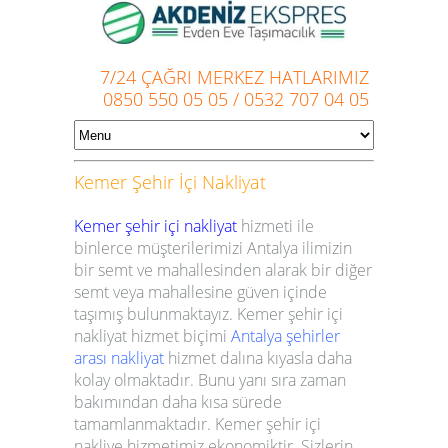
7/24 ÇAĞRI MERKEZ HATLARIMIZ
0850 550 05 05
/
0532 707 04 05
Kemer
Şehir İçi Nakliyat
Kemer şehir içi nakliyat
hizmeti ile
binlerce müşterilerimizi Antalya ilimizin
bir semt ve mahallesinden alarak bir diğer
semt veya mahallesine güven içinde
taşımış bulunmaktayız.
Kemer
şehir içi
nakliyat
hizmet biçimi
Antalya şehirler
arası nakliyat
hizmet dalına kıyasla daha
kolay olmaktadır. Bunu yanı sıra zaman
bakımından daha kısa sürede
tamamlanmaktadır.
Kemer
şehir içi
nakliye
hizmetimiz ekonomiktir. Sizlerin