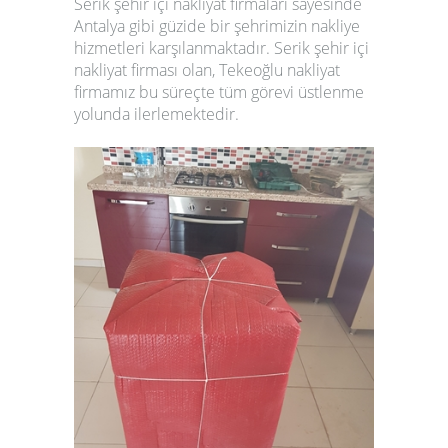
Serik
şehir içi nakliyat firmaları
sayesinde
Antalya gibi güzide bir şehrimizin nakliye
hizmetleri karşılanmaktadır.
Serik
şehir içi
nakliyat firması
olan,
Tekeoğlu nakliyat
firmamız
bu süreçte tüm görevi üstlenme
yolunda ilerlemektedir.