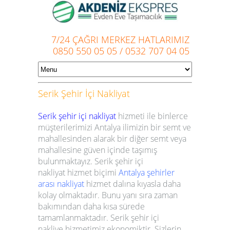
7/24 ÇAĞRI MERKEZ HATLARIMIZ
0850 550 05 05
/
0532 707 04 05
Serik
Şehir İçi Nakliyat
Serik şehir içi nakliyat
hizmeti ile binlerce
müşterilerimizi Antalya ilimizin bir semt ve
mahallesinden alarak bir diğer semt veya
mahallesine güven içinde taşımış
bulunmaktayız.
Serik
şehir içi
nakliyat
hizmet biçimi
Antalya şehirler
arası nakliyat
hizmet dalına kıyasla daha
kolay olmaktadır. Bunu yanı sıra zaman
bakımından daha kısa sürede
tamamlanmaktadır.
Serik
şehir içi
nakliye
hizmetimiz ekonomiktir. Sizlerin