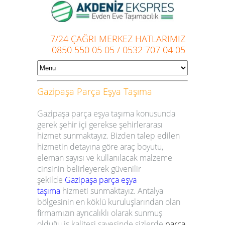
7/24 ÇAĞRI MERKEZ HATLARIMIZ
0850 550 05 05
/
0532 707 04 05
Gazipaşa
Parça Eşya Taşıma
Gazipaşa parça eşya taşıma
konusunda
gerek şehir içi gerekse şehirlerarası
hizmet sunmaktayız. Bizden talep edilen
hizmetin detayına göre araç boyutu,
eleman sayısı ve kullanılacak malzeme
cinsinin belirleyerek güvenilir
şekilde
Gazipaşa
parça eşya
taşıma
hizmeti sunmaktayız. Antalya
bölgesinin en köklü kuruluşlarından olan
firmamızın ayrıcalıklı olarak sunmuş
olduğu iş kalitesi sayesinde sizlerde
parça