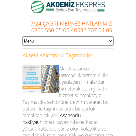
7/24 ÇAĞRI MERKEZ HATLARIMIZ
0850 550 05 05
/
0532 707 04 05
Akseki
Asansörlü Taşımacılık
Akseki asansörlü
taşımacılık
sistemini ilk
uygulayan firmalardan
biri olarak uzun yılladır
hizmet sunmaktayız.
Taşımacılık sektörüne devrim yaratan bu
sistem ile taşınmak artık bir zorluk
olmaktan çıkıyor.
Asansörlü
nakliyat
hizmeti sayesinde ne kadar
yüksek katta olursanız olun kolaylıkla ve
çok daha kısa sürede nakliye süreciniz son